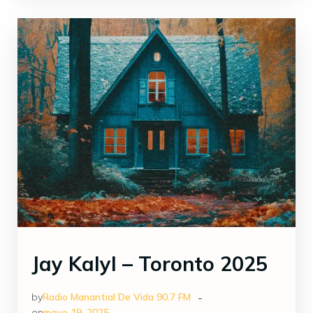
Jay Kalyl – Toronto 2025
-
by
Radio Manantial De Vida 90.7 FM
on
mayo 19, 2025